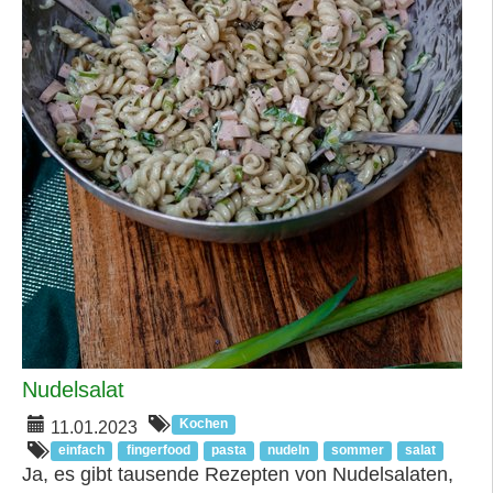
Nudelsalat
Kochen
11.01.2023
einfach
fingerfood
pasta
nudeln
sommer
salat
Ja, es gibt tausende Rezepten von Nudelsalaten,