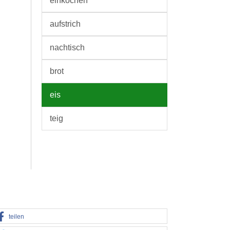
einkochen
aufstrich
nachtisch
brot
eis
teig
teilen