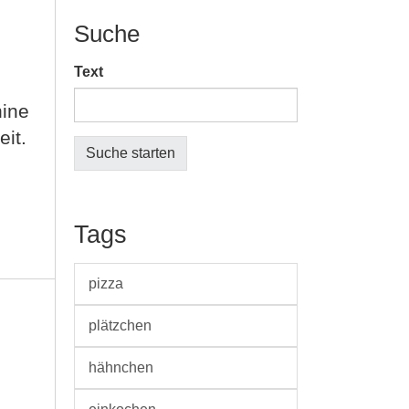
Suche
Text
hine
it.
Tags
pizza
plätzchen
hähnchen