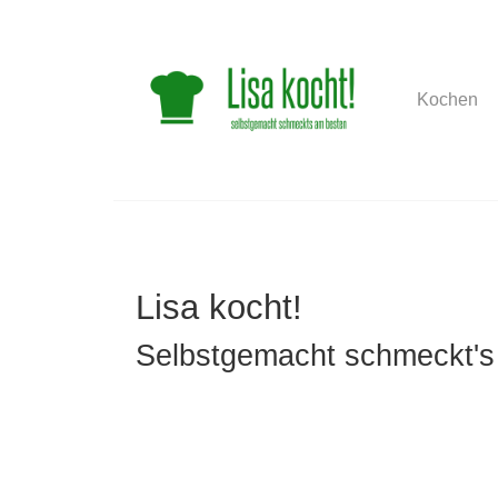
Kochen
Skip
to
main
content
Lisa kocht!
Selbstgemacht schmeckt's